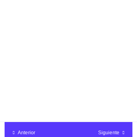
Copryright © Todos los derechos son reservados de la comunidad de
profesores Cerebrote.
Anterior
Siguiente