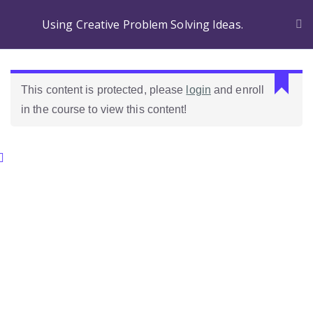
Using Creative Problem Solving Ideas.
This content is protected, please
login
and enroll
in the course to view this content!
Categories.
Ideas Para Usar Bien El Celular En Las Clases
Como Evaluar Estudiantes