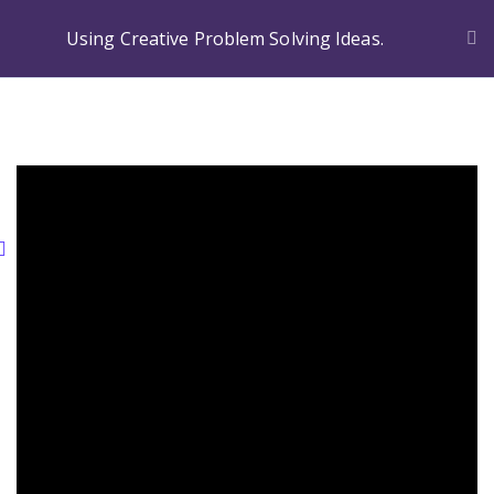
Using Creative Problem Solving Ideas.
Categories.
Ideas Para Usar Bien El Celular En Las Clases
Como Evaluar Estudiantes