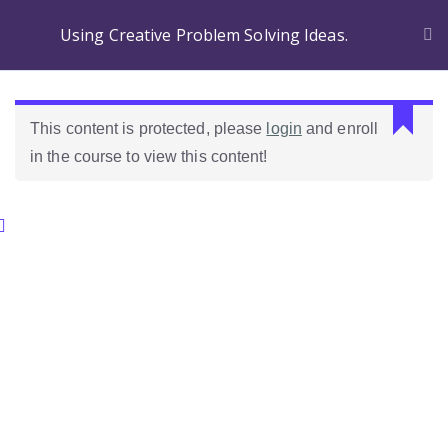
Using Creative Problem Solving Ideas.
This content is protected, please
login
and enroll
in the course to view this content!
Categories.
Ideas Para Usar Bien El Celular En Las Clases
Como Evaluar Estudiantes