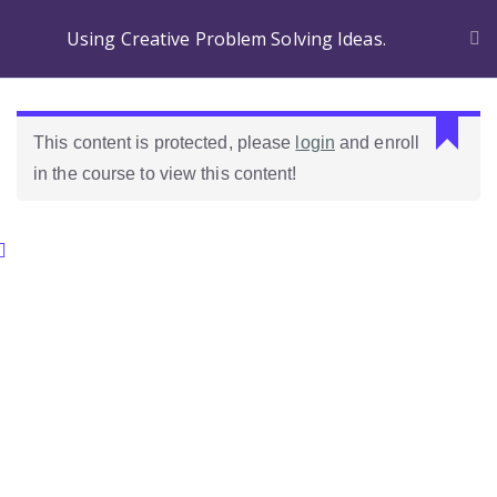
Using Creative Problem Solving Ideas.
This content is protected, please
login
and enroll
in the course to view this content!
Categories.
Ideas Para Usar Bien El Celular En Las Clases
Como Evaluar Estudiantes