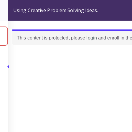
Using Creative Problem Solving Ideas.
Home
Comunidad de profes
Categorías
Cursos
This content is protected, please
login
and enroll in the