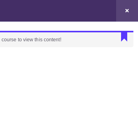
Eventos
Habla con el profe
 course to view this content!