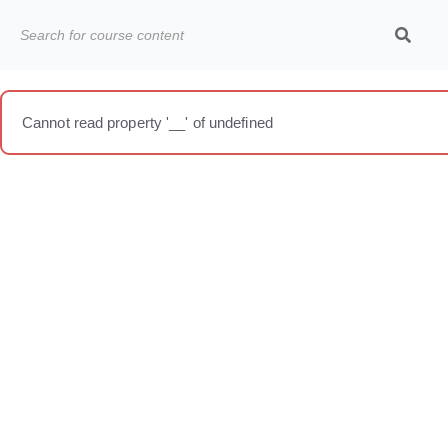
Cannot read property '__' of undefined
Categories.
Ideas Para Usar Bien El Celular En Las Clases
Como Evaluar Estudiantes