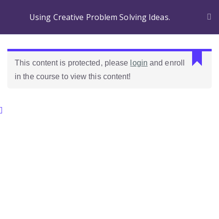
Using Creative Problem Solving Ideas.
This content is protected, please
login
and enroll
in the course to view this content!
Categories.
Ideas Para Usar Bien El Celular En Las Clases
Como Evaluar Estudiantes