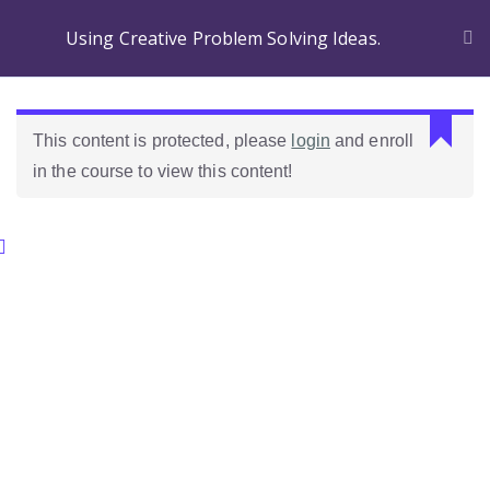
Using Creative Problem Solving Ideas.
This content is protected, please
login
and enroll
in the course to view this content!
Categories.
Ideas Para Usar Bien El Celular En Las Clases
Como Evaluar Estudiantes