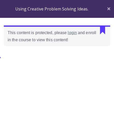
Using Creative Problem Solving Ideas.
C
This content is protected, please
login
and enroll
a
in the course to view this content!
n
n
o
Categories.
t
r
e
Ideas Para Usar Bien El Celular En Las Clases
a
d
Como Evaluar Estudiantes
p
r
o
p
e
r