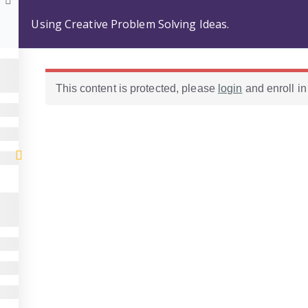
Using Creative Problem Solving Ideas.
Home
Comunidad de profes
Categorías
Cursos
This content is protected, please
login
and enroll in
Todos los derechos son reservados de la comunidad de profeso