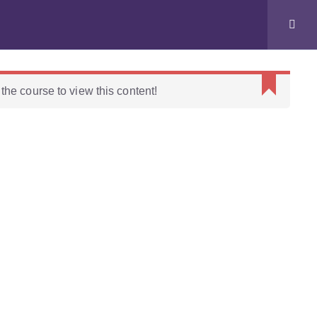
Eventos
Habla con el profe
 the course to view this content!
res Cerebrote.