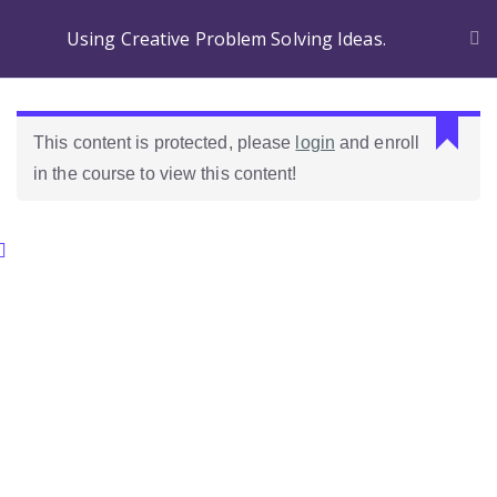
Using Creative Problem Solving Ideas.
This content is protected, please
login
and enroll
in the course to view this content!
Categories.
Ideas Para Usar Bien El Celular En Las Clases
Como Evaluar Estudiantes