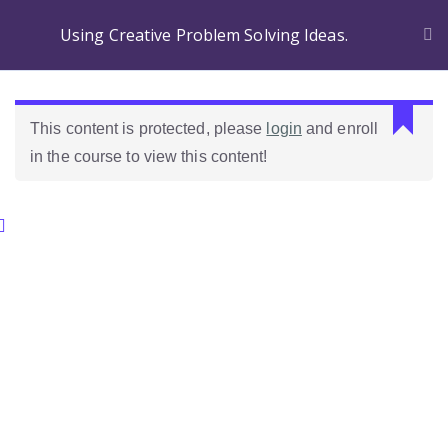
Using Creative Problem Solving Ideas.
This content is protected, please
login
and enroll
in the course to view this content!
Categories.
Ideas Para Usar Bien El Celular En Las Clases
Como Evaluar Estudiantes