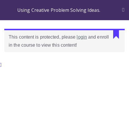
Using Creative Problem Solving Ideas.
This content is protected, please
login
and enroll
in the course to view this content!
Categories.
Ideas Para Usar Bien El Celular En Las Clases
Como Evaluar Estudiantes