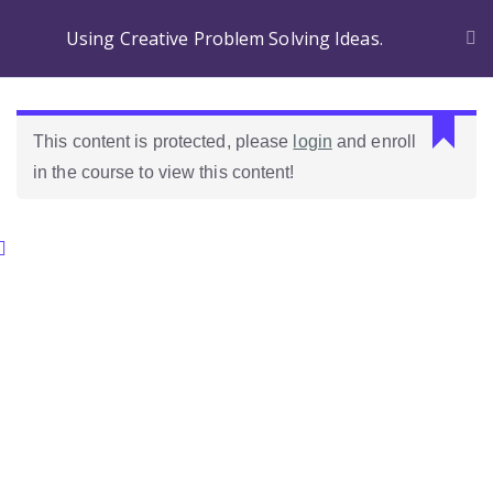
Using Creative Problem Solving Ideas.
This content is protected, please
login
and enroll
in the course to view this content!
Categories.
Ideas Para Usar Bien El Celular En Las Clases
Como Evaluar Estudiantes