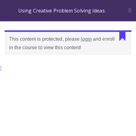
Using Creative Problem Solving Ideas.
This content is protected, please
login
and enroll
in the course to view this content!
Categories.
Ideas Para Usar Bien El Celular En Las Clases
Como Evaluar Estudiantes