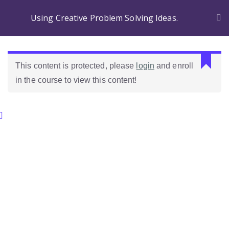
Using Creative Problem Solving Ideas.
This content is protected, please
login
and enroll
in the course to view this content!
Categories.
Ideas Para Usar Bien El Celular En Las Clases
Como Evaluar Estudiantes