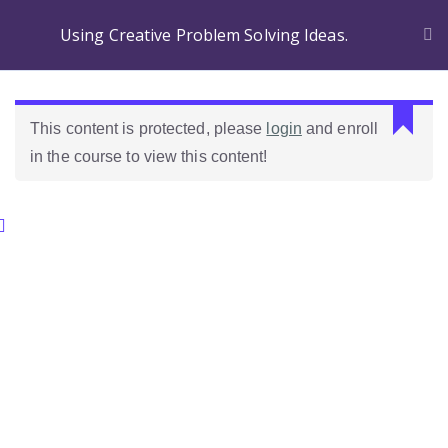
Using Creative Problem Solving Ideas.
This content is protected, please
login
and enroll
in the course to view this content!
Categories.
Ideas Para Usar Bien El Celular En Las Clases
Como Evaluar Estudiantes