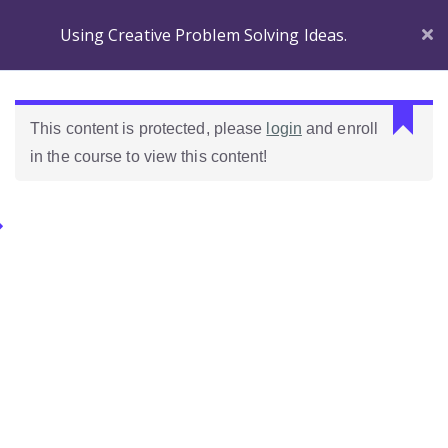
Using Creative Problem Solving Ideas.
Before
Section 1
you
This content is protected, please
login
and enroll
Begin
in the course to view this content!
Introducing
Wordpress!
Categories.
Introduction to the
course
Ideas Para Usar Bien El Celular En Las Clases
Which Wordpress?
Como Evaluar Estudiantes
Dashboard
Differences
Quiz 1