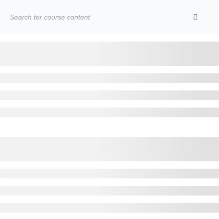
Categories.
Ideas Para Usar Bien El Celular En Las Clases
Como Evaluar Estudiantes