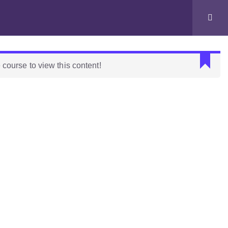
Eventos
Habla con el profe
 course to view this content!