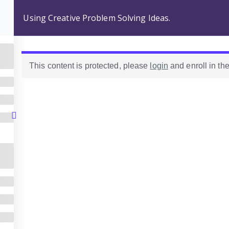
Using Creative Problem Solving Ideas.
Home
Comunidad de profes
Categorías
Cursos
This content is protected, please
login
and enroll in the