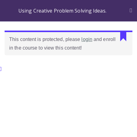
Using Creative Problem Solving Ideas.
This content is protected, please
login
and enroll
in the course to view this content!
Categories.
Ideas Para Usar Bien El Celular En Las Clases
Como Evaluar Estudiantes